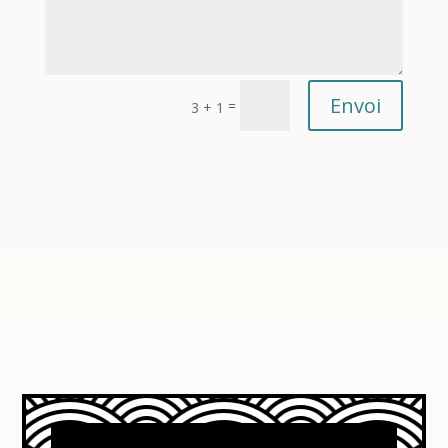
Envoi
=
3 + 1