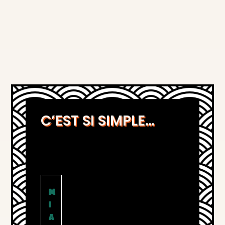
C’EST SI SIMPLE…
M
I
A